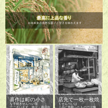
喜作は町の小さ
店先で一枚一枚焼
な手焼きせんべい屋
くせんべいは
でございます。地元・商店街
上品に気取ったものでは無