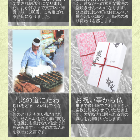
で愛され約70年になりまし
く、昔ながらの素直な醤油の
た。おかげさまで文京区・推
堅焼きせんべいになります。
奨「味 100店」にも選ばれ
ひと昔に比べ町のおせんべい
るお店になりました。
屋もだいぶ減少し、時代の移
り変わりを感じます。
「此の道にたわ
お祝い事から仏
むれをどる われはでくな
事まで多用途でご利用下さい
り」
柔軟に対応させていただきま
何のとりえも無い私だけれ
す。大切な方に贈られる方の
ど、せんべいを焼く事に関し
真心をお届けいたします。
ては誰にも負けない信念で打
ち込みます・・その意気込み
を歌った文言です。