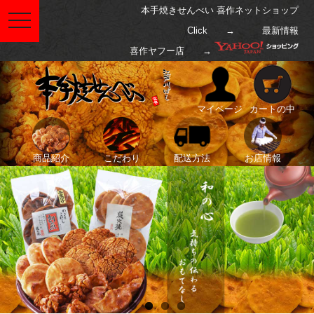
本手焼きせんべい 喜作ネットショップ
toggle
navigation
Click →
最新情報
喜作ヤフー店 →
マイページ
カートの中
商品紹介
こだわり
配送方法
お店情報