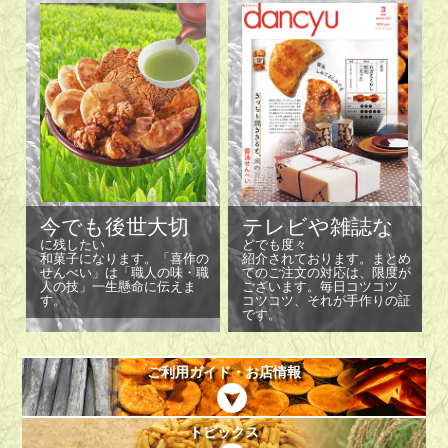
今でも後世大切
テレビや雑誌な
に残したい
どでも度々
和菓子になります。「喜作の
紹介されております。まとめ
せんべい」は「職人の味・職
てのご注文の対応は、限度が
人の技」一生懸命に伝えま
ございます。毎日コツコツ、
す。
コツコツ、それが手作りの証
です。
ご利用ガイド・お店情報
トピックス