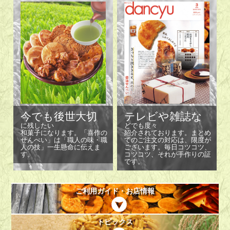
今でも後世大切
テレビや雑誌な
に残したい
どでも度々
和菓子になります。「喜作の
紹介されております。まとめ
せんべい」は「職人の味・職
てのご注文の対応は、限度が
人の技」一生懸命に伝えま
ございます。毎日コツコツ、
す。
コツコツ、それが手作りの証
です。
ご利用ガイド・お店情報
トピックス