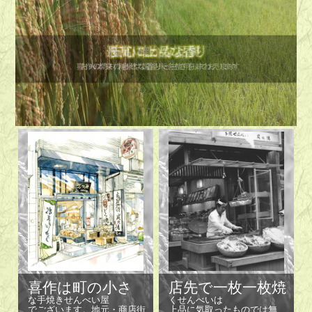
喜作は町の小さ
店先で一枚一枚焼
な手焼きせんべい屋
くせんべいは
でございます。地元・商店街
上品に気取ったものでは無