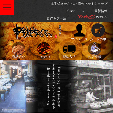
本手焼きせんべい 喜作ネットショップ
toggle
navigation
Click →
最新情報
喜作ヤフー店 →
マイページ
カートの中
商品紹介
こだわり
配送方法
お店情報