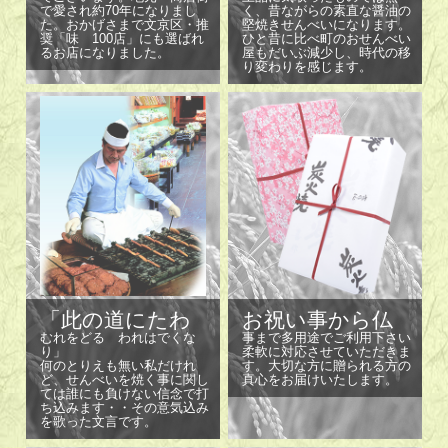
で愛され約70年になりまし
く、昔ながらの素直な醤油の
た。おかげさまで文京区・推
堅焼きせんべいになります。
奨「味 100店」にも選ばれ
ひと昔に比べ町のおせんべい
るお店になりました。
屋もだいぶ減少し、時代の移
り変わりを感じます。
「此の道にたわ
お祝い事から仏
むれをどる われはでくな
事まで多用途でご利用下さい
り」
柔軟に対応させていただきま
何のとりえも無い私だけれ
す。大切な方に贈られる方の
ど、せんべいを焼く事に関し
真心をお届けいたします。
ては誰にも負けない信念で打
ち込みます・・その意気込み
を歌った文言です。